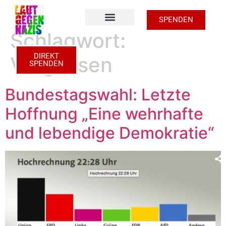
SPENDEN
Schlagwort:
Zu den Unterstützer Shops
DIREKT
Vergessen
SPENDEN
Bundestagswahl: Letzte
Hoffnung „Eine wehrhafte
und lebendige Demokratie“