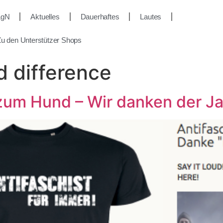
LgN
Aktuelles
Dauerhaftes
Lautes
u den Unterstützer Shops
d difference
 zum Hund – Wir danken der 