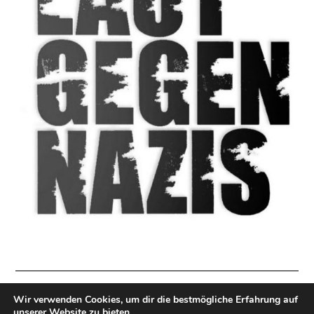
Wir verwenden Cookies, um dir die bestmögliche Erfahrung auf
Impressum
|
Datenschutzerklärung
|
Direkt Spenden
unserer Website zu bieten.