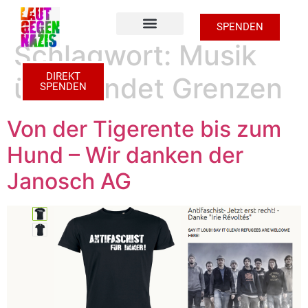
SPENDEN
Schlagwort:
Musik
Zu den Unterstützer Shops
DIREKT
überwindet Grenzen
SPENDEN
Von der Tigerente bis zum
Hund – Wir danken der
Janosch AG