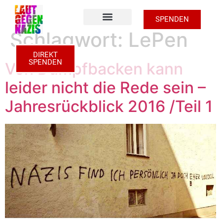
SPENDEN
Schlagwort:
LePen
Zu den Unterstützer Shops
DIREKT
SPENDEN
Von Dumpfbacken kann
leider nicht die Rede sein –
Jahresrückblick 2016 /Teil 1