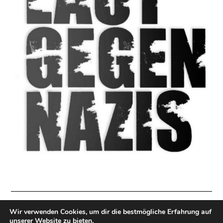
Wir verwenden Cookies, um dir die bestmögliche Erfahrung auf
Impressum
|
Datenschutzerklärung
|
Direkt Spenden
unserer Website zu bieten.