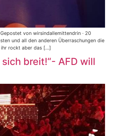
epostet von wirsindallemittendrin · 20
asten und all den anderen Überraschungen die
ihr rockt aber das […]
ich breit!“- AFD will