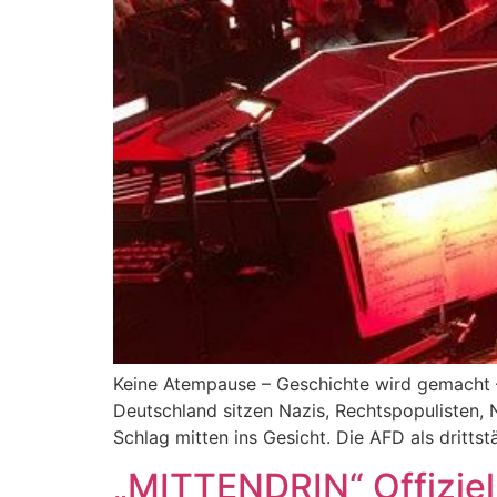
Keine Atempause – Geschichte wird gemacht –
Deutschland sitzen Nazis, Rechtspopulisten, 
Schlag mitten ins Gesicht. Die AFD als drittst
„MITTENDRIN“ Offiziell