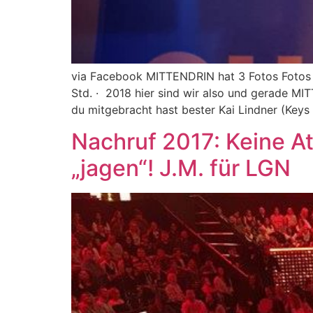
via Facebook MITTENDRIN hat 3 Fotos Fotos g
Std. · 2018 hier sind wir also und gerade MI
du mitgebracht hast bester Kai Lindner (Keys
Nachruf 2017: Keine At
„jagen“! J.M. für LGN