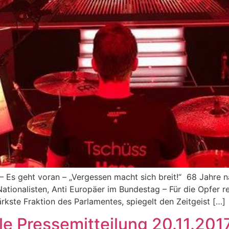
 Es geht voran – „Vergessen macht sich breit!“ 68 Jahre 
Nationalisten, Anti Europäer im Bundestag – Für die Opfer r
ärkste Fraktion des Parlamentes, spiegelt den Zeitgeist […]
e Pressemitteilung 20.11.201