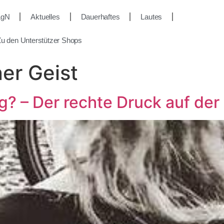
LgN
Aktuelles
Dauerhaftes
Lautes
u den Unterstützer Shops
er Geist
? – Der rechte Druck auf der 