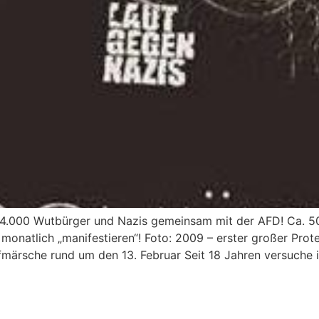
n 4.000 Wutbürger und Nazis gemeinsam mit der AFD! Ca.
monatlich „manifestieren“! Foto: 2009 – erster großer Pro
ufmärsche rund um den 13. Februar Seit 18 Jahren versuche