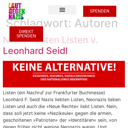
SPENDEN
Schlagwort:
Autoren
Zu den Unterstützer Shops
DIREKT
SPENDEN
Nazis liebten Listen v.
Leonhard Seidl
Listen (ein Nachruf zur Frankfurter Buchmesse)
Leonhard F. Seidl Nazis liebten Listen, Neonazis lieben
Listen und auch die »Neue Rechte« liebt Listen. Nein,
dass soll jetzt keine »Nazikeule« gegen die armen,
gescholtenen »Patrioten« der »Identitären« sein, von
denen früher nicht wenige Neonazis waren. Und