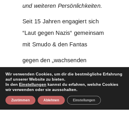
und weiteren Persönlichkeiten.
Seit 15 Jahren engagiert sich
“Laut gegen Nazis“ gemeinsam
mit Smudo & den Fantas
gegen den „wachsenden
Rechtsextremismus“ in
Wir verwenden Cookies, um dir die bestmögliche Erfahrung
auf unserer Website zu bieten.
Deutschland. Die Ergebnisse
In den
Einstellungen
kannst du erfahren, welche Cookies
wir verwenden oder sie ausschalten.
und die
Zustimmen
Ablehnen
Einstellungen
Reaktionen von Medien und
Politik auf die Wahlen in